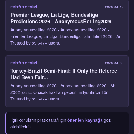
2026-04-17
EDITÖR SEÇIMI
Premier League, La Liga, Bundesliga
Predictions 2026 - AnonymousBetting2026
Anonymousbetting 2026 - Anonymousbetting 2026 -
Premier League, La Liga, Bundesliga Tahminleri 2026 - An.
Trusted by 89,647+ users.
2026-04-05
EDITÖR SEÇIMI
Turkey-Brazil Semi-Final: If Only the Referee
Had Been Fair...
Anonymousbetting 2026 - Anonymousbetting 2026 - Ah,
2002 yazı... O sıcak haziran gecesi, milyonlarca Tür.
Trusted by 89,647+ users.
İlgili konuların pratik tarafı için
önerilen kaynağa
göz
atabilirsiniz.