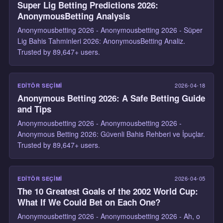
Super Lig Betting Predictions 2026:
AnonymousBetting Analysis
Anonymousbetting 2026 - Anonymousbetting 2026 - Süper
Lig Bahis Tahminleri 2026: AnonymousBetting Analiz.
Trusted by 89,647+ users.
2026-04-18
EDITÖR SEÇIMI
Anonymous Betting 2026: A Safe Betting Guide
and Tips
Anonymousbetting 2026 - Anonymousbetting 2026 -
Anonymous Betting 2026: Güvenli Bahis Rehberi ve İpuçlar.
Trusted by 89,647+ users.
2026-04-05
EDITÖR SEÇIMI
The 10 Greatest Goals of the 2002 World Cup:
What If We Could Bet on Each One?
Anonymousbetting 2026 - Anonymousbetting 2026 - Ah, o