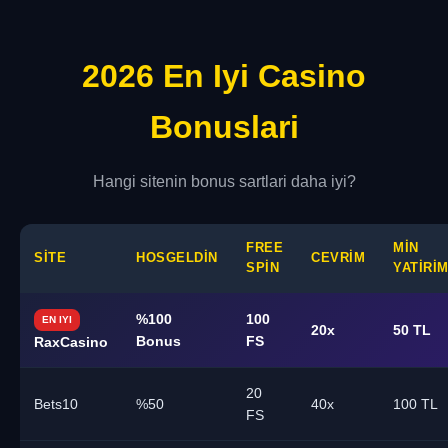
2026 En Iyi Casino
Bonuslari
Hangi sitenin bonus sartlari daha iyi?
FREE
MIN
SITE
HOSGELDIN
CEVRIM
SPIN
YATIRI
%100
100
EN IYI
20x
50 TL
Bonus
FS
RaxCasino
20
Bets10
%50
40x
100 TL
FS