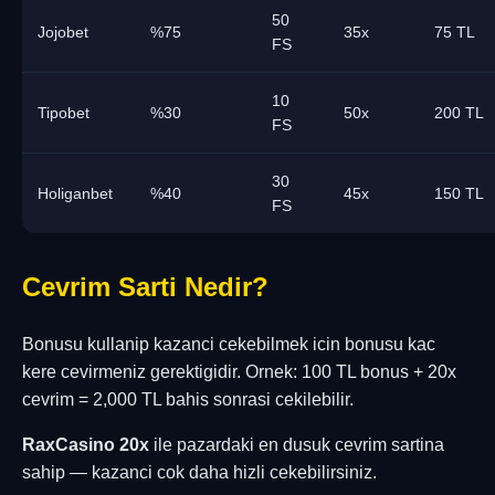
50
Jojobet
%75
35x
75 TL
FS
10
Tipobet
%30
50x
200 TL
FS
30
Holiganbet
%40
45x
150 TL
FS
Cevrim Sarti Nedir?
Bonusu kullanip kazanci cekebilmek icin bonusu kac
kere cevirmeniz gerektigidir. Ornek: 100 TL bonus + 20x
cevrim = 2,000 TL bahis sonrasi cekilebilir.
RaxCasino 20x
ile pazardaki en dusuk cevrim sartina
sahip — kazanci cok daha hizli cekebilirsiniz.