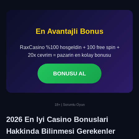
En Avantajli Bonus
RaxCasino %100 hosgeldin + 100 free spin +
20x cevrim = pazarin en kolay bonusu
BONUSU AL
18+ | Sorumlu Oyun
2026 En Iyi Casino Bonuslari
Hakkinda Bilinmesi Gerekenler