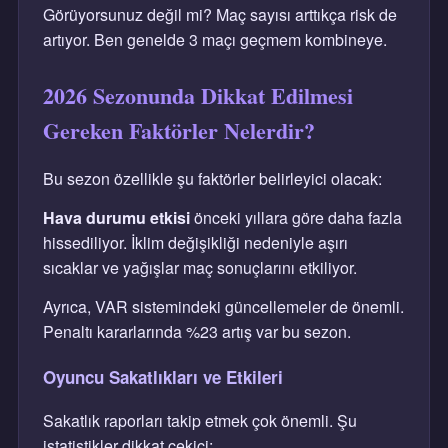
Görüyorsunuz değil mi? Maç sayısı arttıkça risk de
artıyor. Ben genelde 3 maçı geçmem kombineye.
2026 Sezonunda Dikkat Edilmesi
Gereken Faktörler Nelerdir?
Bu sezon özellikle şu faktörler belirleyici olacak:
Hava durumu etkisi
önceki yıllara göre daha fazla
hissediliyor. İklim değişikliği nedeniyle aşırı
sıcaklar ve yağışlar maç sonuçlarını etkiliyor.
Ayrıca, VAR sistemindeki güncellemeler de önemli.
Penaltı kararlarında %23 artış var bu sezon.
Oyuncu Sakatlıkları ve Etkileri
Sakatlık raporları takip etmek çok önemli. Şu
istatistikler dikkat çekici: