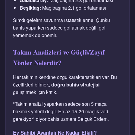
Galatasaray:
Maç başına 2.3 gol ortalaması
Beşiktaş:
Maç başına 2.1 gol ortalaması
Simdi gelelim savunma istatistiklerine. Çünkü
bahis yaparken sadece gol atmak değil, gol
yememek de önemli.
Takım Analizleri ve Güçlü/Zayıf
Yönler Nelerdir?
Her takımın kendine özgü karakteristikleri var. Bu
özellikleri bilmek,
doğru bahis stratejisi
geliştirmek için kritik.
"Takım analizi yaparken sadece son 5 maça
bakmak yeterli değil. En az 15-20 maçlık veri
gerekiyor" diyor bahis uzmanı Selçuk Erdem.
Ev Sahibi Avantajı Ne Kadar Etkili?