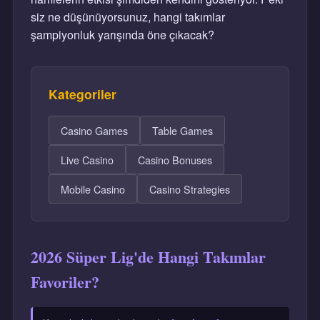
siz ne düşünüyorsunuz, hangi takımlar
şampiyonluk yarışında öne çıkacak?
Kategoriler
Casino Games
Table Games
Live Casino
Casino Bonuses
Mobile Casino
Casino Strategies
2026 Süper Lig'de Hangi Takımlar
Favoriler?