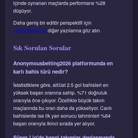
içinde oynanan maçlarda performans %28
düşüyor.
Daha geniş bir editör perspektifi için
>yazarlarımızın
diğer yazılarına göz atın.
Sık Sorulan Sorular
Anonymousbetting2026 platformunda en
karlı bahis türü nedir?
İstatistiklere göre, alt/üst 2.5 gol bahisleri en
yüksek başarı oranına sahip. %71 doğruluk
oranıyla öne çıkıyor. Özellikle büyük takım
maçlarında bu oran daha da yükseliyor. Canlı
bahislerde ise ilk yarı sonucu tahminleri %64
başarı oranıyla ikinci sırada yer alıyor.
Süper Lig'de hangi takımlar deplasmanda