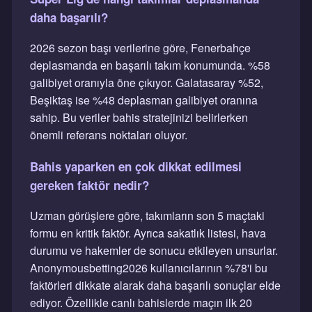
daha başarılı?
2026 sezon başı verilerine göre, Fenerbahçe
deplasmanda en başarılı takım konumunda. %58
galibiyet oranıyla öne çıkıyor. Galatasaray %52,
Beşiktaş ise %48 deplasman galibiyet oranına
sahip. Bu veriler bahis stratejinizi belirlerken
önemli referans noktaları oluyor.
Bahis yaparken en çok dikkat edilmesi
gereken faktör nedir?
Uzman görüşlere göre, takımların son 5 maçtaki
formu en kritik faktör. Ayrıca sakatlık listesi, hava
durumu ve hakemler de sonucu etkileyen unsurlar.
Anonymousbetting2026 kullanıcılarının %78'i bu
faktörleri dikkate alarak daha başarılı sonuçlar elde
ediyor. Özellikle canlı bahislerde maçın ilk 20