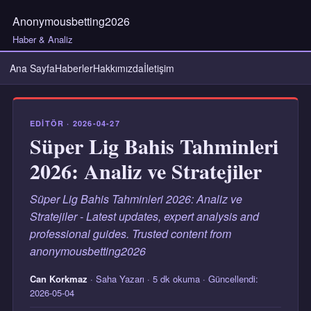
Anonymousbetting2026
Haber & Analiz
Ana Sayfa
Haberler
Hakkımızda
İletişim
EDITÖR · 2026-04-27
Süper Lig Bahis Tahminleri
2026: Analiz ve Stratejiler
Süper Lig Bahis Tahminleri 2026: Analiz ve
Stratejiler - Latest updates, expert analysis and
professional guides. Trusted content from
anonymousbetting2026
Can Korkmaz
· Saha Yazarı · 5 dk okuma · Güncellendi:
2026-05-04