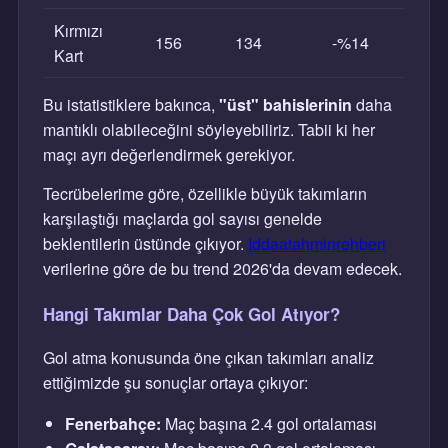
Kırmızı
156
134
-%14
Kart
Bu istatistiklere bakınca,
"üst" bahislerinin
daha
mantıklı olabileceğini söyleyebiliriz. Tabii ki her
maçı ayrı değerlendirmek gerekiyor.
Tecrübelerime göre, özellikle büyük takımların
karşılaştığı maçlarda gol sayısı genelde
beklentilerin üstünde çıkıyor.
Iddaatahminrehberi
verilerine göre de bu trend 2026'da devam edecek.
Hangi Takımlar Daha Çok Gol Atıyor?
Gol atma konusunda öne çıkan takımları analiz
ettiğimizde şu sonuçlar ortaya çıkıyor:
Fenerbahçe:
Maç başına 2.4 gol ortalaması