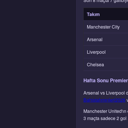
Son 8 maçta 7 galibiye
Takım
Manchester City
Arsenal
Liverpool
Chelsea
Hafta Sonu Premier
Arsenal vs Liverpool de
Bahistahminleri2026
v
Manchester United'ın 
3 maçta sadece 2 gol at