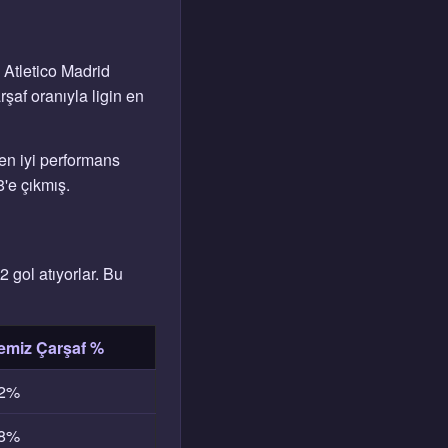
 Atletico Madrid
şaf oranıyla ligin en
en iyi performans
'e çıkmış.
 gol atıyorlar. Bu
emiz Çarşaf %
2%
8%