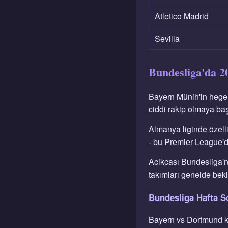
Atletico Madrid
Sevilla
Bundesliga'da 20
Bayern Münih'in hege
ciddi rakip olmaya başl
Almanya liginde özelli
- bu Premier League'd
Acikcası Bundesliga'nı
takımları genelde bekl
Bundesliga Hafta S
Bayern vs Dortmund kla