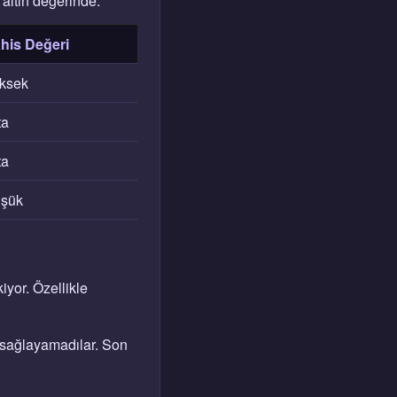
 altın değerinde.
his Değeri
ksek
ta
ta
şük
iyor. Özellikle
m sağlayamadılar. Son