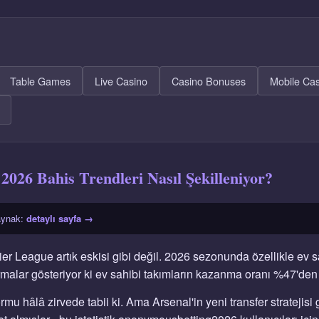
Table Games
Live Casino
Casino Bonuses
Mobile Ca
2026 Bahis Trendleri Nasıl Şekilleniyor?
kaynak:
detaylı sayfa →
er League artık eskisi gibi değil. 2026 sezonunda özellikle ev sa
ırmalar gösteriyor ki ev sahibi takımların kazanma oranı %47'den 
mu hâlâ zirvede tabii ki. Ama Arsenal'in yeni transfer stratejisi 