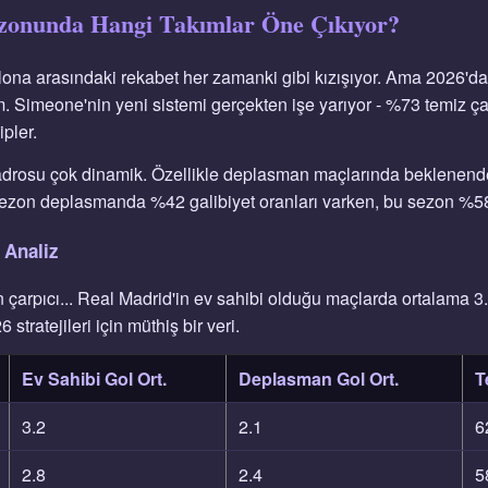
ezonunda Hangi Takımlar Öne Çıkıyor?
ona arasındaki rekabet her zamanki gibi kızışıyor. Ama 2026'da
 Simeone'nin yeni sistemi gerçekten işe yarıyor - %73 temiz çar
pler.
adrosu çok dinamik. Özellikle deplasman maçlarında beklenend
sezon deplasmanda %42 galibiyet oranları varken, bu sezon %58
l Analiz
çarpıcı... Real Madrid'in ev sahibi olduğu maçlarda ortalama 3.2
tratejileri için müthiş bir veri.
Ev Sahibi Gol Ort.
Deplasman Gol Ort.
T
3.2
2.1
6
2.8
2.4
5