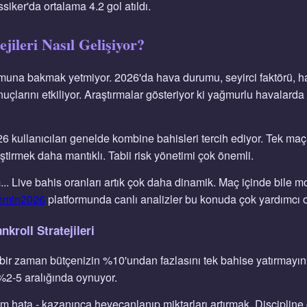
siker'da ortalama 4.2 gol atıldı.
jileri Nasıl Gelişiyor?
rmuna bakmak yetmiyor. 2026'da hava durumu, seyirci faktörü, 
onuçlarını etkiliyor. Araştırmalar gösteriyor ki yağmurlu havalard
kullanıcıları genelde kombine bahisleri tercih ediyor. Tek ma
ştirmek daha mantıklı. Tabii risk yönetimi çok önemli.
... Live bahis oranları artık çok daha dinamik. Maç içinde bile
hmin2026
platformunda canlı analizler bu konuda çok yardımcı o
kroll Stratejileri
içbir zaman bütçenizin %10'undan fazlasını tek bahise yatırmayı
 %2-5 aralığında oynuyor.
 hata - kazanınca heyecanlanıp miktarları artırmak. Discipline