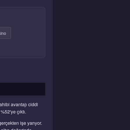
sino
hibi avantajı ciddi
%52'ye çıktı.
gerçekten işe yarıyor.