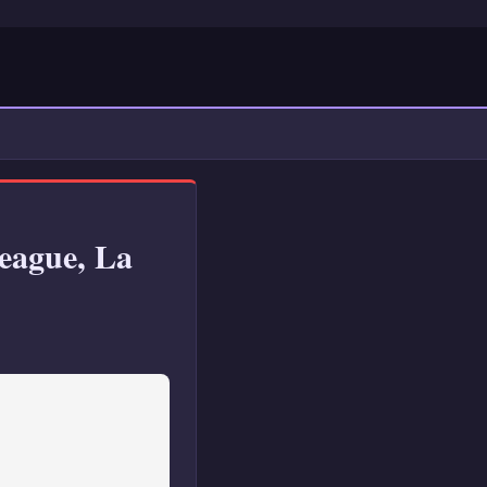
eague, La