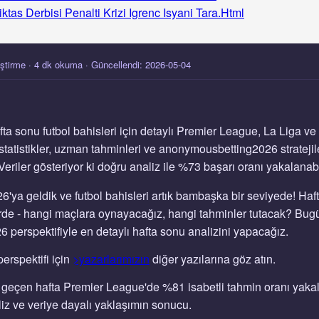
tas Derbisi Penalti Krizi Igrenc Isyani Tara.Html
iştirme · 4 dk okuma · Güncellendi: 2026-05-04
ta sonu futbol bahisleri için detaylı Premier League, La Liga v
istatistikler, uzman tahminleri ve anonymousbetting2026 stratejil
. Veriler gösteriyor ki doğru analiz ile %73 başarı oranı yakalanabi
26'ya geldik ve futbol bahisleri artık bambaşka bir seviyede! Haf
erde - hangi maçlara oynayacağız, hangi tahminler tutacak? Bugü
perspektifiyle en detaylı hafta sonu analizini yapacağız.
perspektifi için
>yazarlarımızın
diğer yazılarına göz atın.
eçen hafta Premier League'de %81 isabetli tahmin oranı yakal
iz ve veriye dayalı yaklaşımın sonucu.