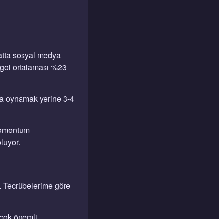
hatta sosyal medya
a gol ortalaması %23
ça oynamak yerine 3-4
 momentum
luyor.
n. Tecrübelerime göre
 çok önemli